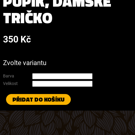
PUPÍK, DÁMSKÉ
TRIČKO
350 Kč
Měrná
cena:
Zvolte variantu
Barva
Velikost
PŘIDAT DO KOŠÍKU
Z
Á
P
A