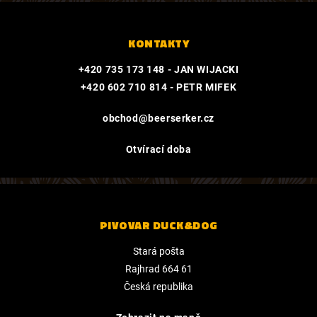
T
Í
KONTAKTY
+420 735 173 148 - JAN WIJACKI
+420 602 710 814 - PETR MIFEK
obchod@beerserker.cz
Otvírací doba
PIVOVAR DUCK&DOG
Stará pošta
Rajhrad 664 61
Česká republika