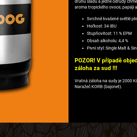
druhu sladu a jedné odrůdy chmel
aroma tropického ovoce, papáji a
Svrchně kvašené světlé pln
Hořkost: 34 IBU
Stupňovitost: 11 % EPM
Obsah alkoholu: 4,4 %
Pivní styl: Single Malt & S
POZOR! V případě obje
záloha za sud !!!
Vratná záloha na sudy je 2000 Kč (
Naražeč KORB (bajonet).