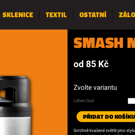
SKLENICE
TEXTIL
OSTATNÍ
ZÁL
SMASH 
od
85 Kč
Měrná
cena:
Zvolte variantu
Láhev/Sud
PŘIDAT DO KOŠÍKU
Svrchně kvašené světlé pivo stylu