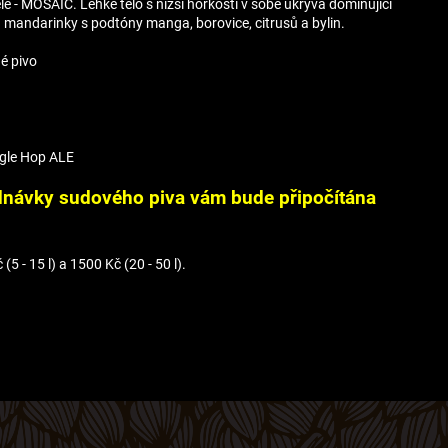
e - MOSAIC. Lehké tělo s nižší hořkostí v sobě ukrývá dominující
 mandarinky s podtóny manga, borovice, citrusů a bylin.
é pivo
ingle Hop ALE
dnávky sudového piva vám bude připočítána
5 - 15 l) a 1500 Kč (20 - 50 l).